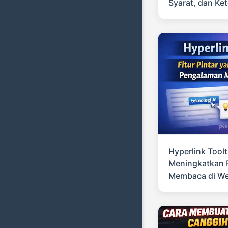
Syarat, dan K
Hyperlink Toolt
Meningkatkan
Membaca di W