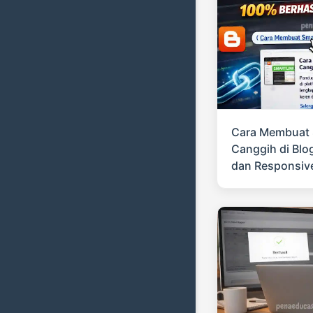
Cara Membuat S
Canggih di Blo
dan Responsiv