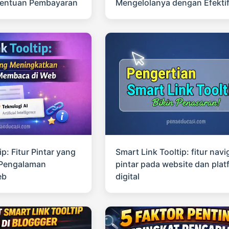
etentuan Pembayaran
Mengelolanya dengan Efekti
ip: Fitur Pintar yang
Smart Link Tooltip: fitur navi
 Pengalaman
pintar pada website dan plat
eb
digital